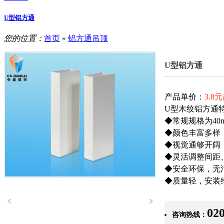
U型铝方通
您的位置：
首页
»
铝方通吊顶
U型铝方通
产品单价：
3.8
U型木纹铝方通
◆常规规格为40m
◆颜色丰富多样
◆视觉通够开阔
◆灵活调整间距
◆安全环保，无
◆质量轻，安装
02
咨询热线：