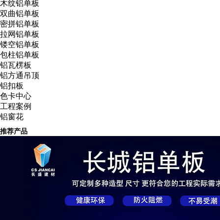
木纹铝单板
双曲铝单板
密拼铝单板
拉网铝单板
镂空铝单板
包柱铝单板
铝瓦楞板
铝方通吊顶
铝扣板
色卡中心
工程案例
铝窗花
推荐产品