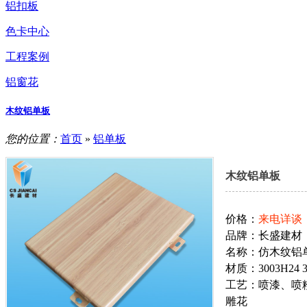
铝扣板
色卡中心
工程案例
铝窗花
木纹铝单板
您的位置：
首页
»
铝单板
木纹铝单板
价格：
来电详谈
品牌：长盛建材
名称：仿木纹铝
材质：3003H24 3
工艺：喷漆、喷
雕花