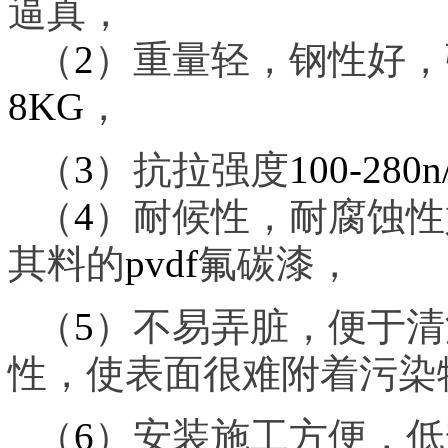
逼真，
（
2
）重量轻，钢性好，
8KG
，
（
3
）抗拉强度
100-280
（
4
）耐候性，耐腐蚀性
其料的
pvdf
氟碳漆，
（
5
）不易弄脏，便于清
性，使表面很难附着污染
（
6
）安装施工方便，低